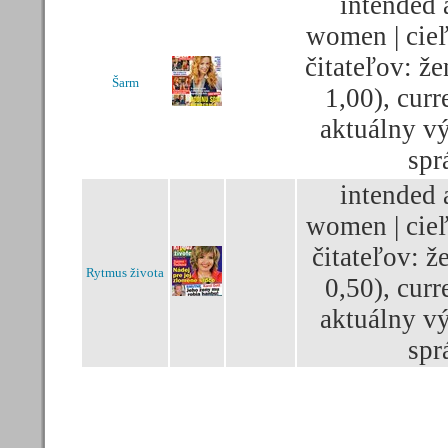
intended 
women | cie
čitateľov: že
Šarm
1,00), curre
aktuálny vý
spr
intended 
women | cie
čitateľov: ž
Rytmus života
0,50), curre
aktuálny vý
spr