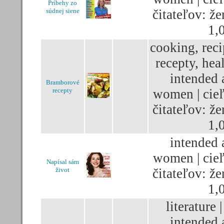
Príbehy zo
súdnej siene
čitateľov: že
1,
cooking, reci
recepty, heal
intended 
Bramborové
recepty
women | cie
čitateľov: že
1,
intended 
women | cie
Napísal sám
život
čitateľov: že
1,
literature |
intended 