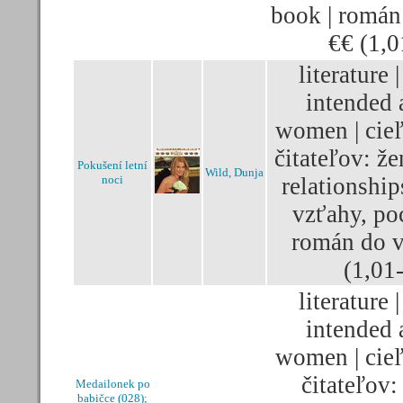
book | román
€€ (1,0
literature |
intended 
women | cie
čitateľov: ž
Pokušení letní
Wild, Dunja
noci
relationship
vzťahy, po
román do v
(1,01
literature |
intended 
women | cie
čitateľov:
Medailonek po
babičce (028);