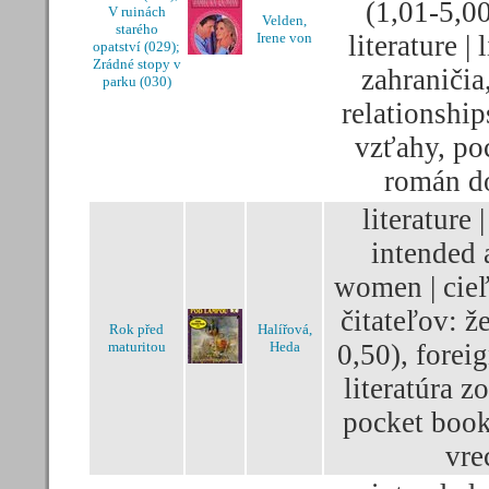
(1,01-5,00
V ruinách
Velden,
starého
Irene von
literature | 
opatství (029);
Zrádné stopy v
zahraničia
parku (030)
relationship
vzťahy, po
román d
literature |
intended 
women | cie
čitateľov: ž
Rok před
Halířová,
maturitou
Heda
0,50), foreig
literatúra z
pocket book
vre