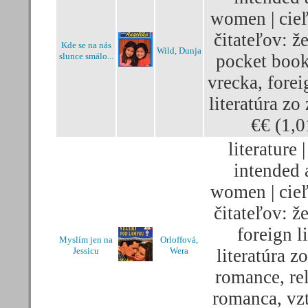
women | cie
čitateľov: 
Kde se na nás
Wild, Dunja
slunce smálo...
pocket book
vrecka, foreig
literatúra zo
€€ (1,0
literature |
intended 
women | cie
čitateľov: 
foreign li
Myslím jen na
Orloffová,
Jessicu
Wera
literatúra z
romance, rel
romanca, vz