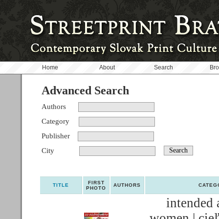
Home
About
Search
Br
Advanced Search
Authors
Category
Publisher
City
FIRST
TITLE
AUTHORS
CATEG
PHOTO
intended 
women | cie