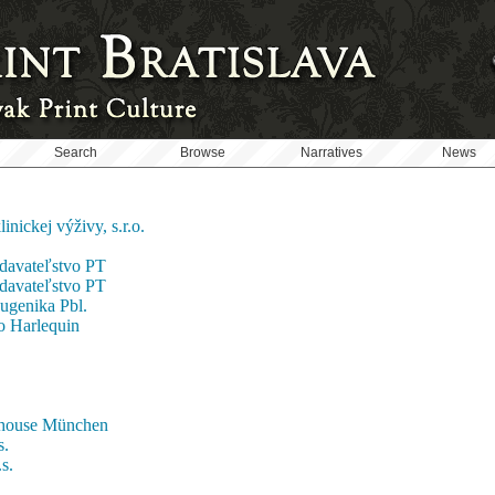
Search
Browse
Narratives
News
nickej výživy, s.r.o.
ydavateľstvo PT
ydavateľstvo PT
Eugenika Pbl.
o Harlequin
ahouse München
s.
s.