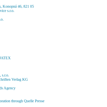
, Konopná 46, 821 05
vice s.r.o.
.o.
 AJATEX
 s.r.o.
chriften Verlag KG
rds Agency
ration through Quelle Presse