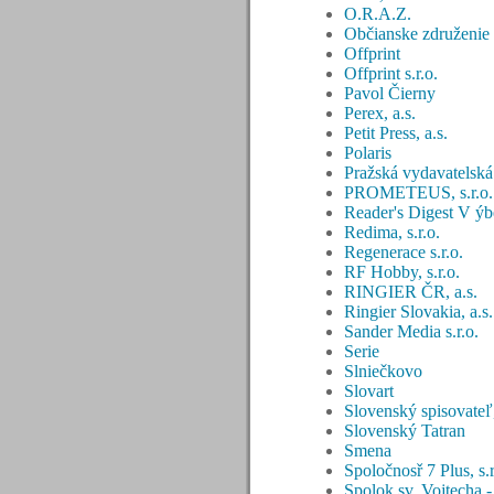
O.R.A.Z.
Občianske združenie 
Offprint
Offprint s.r.o.
Pavol Čierny
Perex, a.s.
Petit Press, a.s.
Polaris
Pražská vydavatelská
PROMETEUS, s.r.o.
Reader's Digest V ýber
Redima, s.r.o.
Regenerace s.r.o.
RF Hobby, s.r.o.
RINGIER ČR, a.s.
Ringier Slovakia, a.s.
Sander Media s.r.o.
Serie
Slniečkovo
Slovart
Slovenský spisovateľ
Slovenský Tatran
Smena
Spoločnosř 7 Plus, s.r
Spolok sv. Vojtecha - 