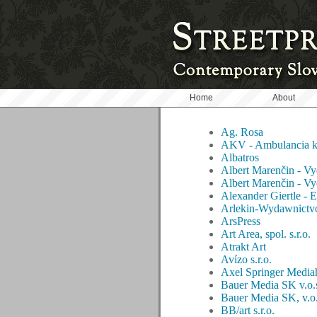
Home
About
Ag. Rosa
AKV - Ambulancia kli
Albatros
Albert Marenčin - V
Albert Marenčin - V
Alexander Giertle - 
Arlekin-Wydawnictv
ArsPress
Art Area, spol. s.r.o.
Atrakt Art
Avízo s.r.o.
Axel Springer Medi
Bauer Media SK v.o.
Bauer Media SK, v.o.
BB/art s.r.o.