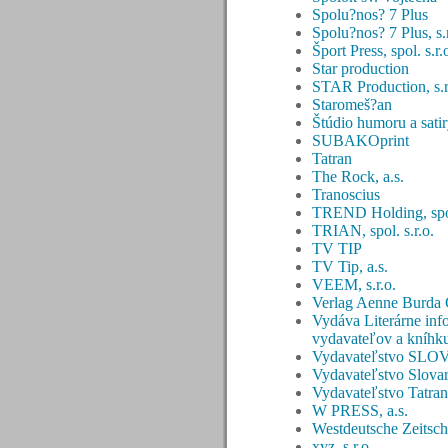
Spolu?nos? 7 Plus
Spolu?nos? 7 Plus, s.r
Šport Press, spol. s.r.
Star production
STAR Production, s.r
Staromeš?an
Štúdio humoru a sati
SUBAKOprint
Tatran
The Rock, a.s.
Tranoscius
TREND Holding, spol.
TRIAN, spol. s.r.o.
TV TIP
TV Tip, a.s.
VEEM, s.r.o.
Verlag Aenne Burd
Vydáva Literárne inf
vydavateľov a kníh
Vydavateľstvo SL
Vydavateľstvo Slovart,
Vydavateľstvo Tatran
W PRESS, a.s.
Westdeutsche Zeitsc
xyz, s.r.o.