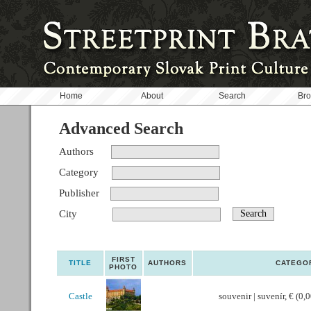
Home
About
Search
Br
Advanced Search
Authors
Category
Publisher
City
FIRST
TITLE
AUTHORS
CATEGO
PHOTO
Castle
souvenir | suvenír, € (0,0