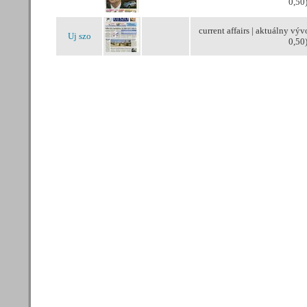
0,50
current affairs | aktuálny vývo
Uj szo
0,50