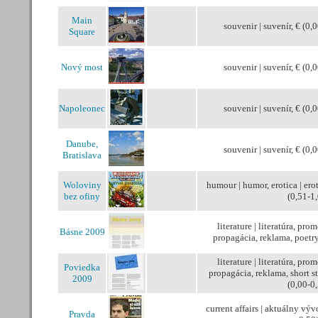
Main
souvenir | suvenír, € (0,0
Square
Nový most
souvenir | suvenír, € (0,0
Napoleonec
souvenir | suvenír, € (0,0
Danube,
souvenir | suvenír, € (0,0
Bratislava
Woloviny
humour | humor, erotica | ero
bez ofiny
(0,51-1
literature | literatúra, pro
Básne 2009
propagácia, reklama, poetry
literature | literatúra, pro
Poviedka
propagácia, reklama, short s
2009
(0,00-0
current affairs | aktuálny vývo
Pravda